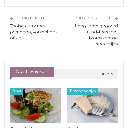
VORIG BERICHT
VOLGEND BERICHT
Thaise curry met
Langzaam gegaard
pompoen, varkenhaas
rundvlees met
of kip
Marokkaanse
specerijen
Ook Interessant
Alle
Diner
Tussendoortjes