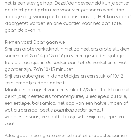
het is een stevige hap. Dezelfde hoeveelheid kun je echter
ook heel goed gebruiken voor vier personen want dan
maak je er gewoon pasta of couscous bij. Het kan vooraf
klaargezet worden en drie kwartier voor het aan tafel
gaan de oven in.
Riemen vast! Daar gaan we.
Snij een grote venkelknol in niet zo heel erg grote stukken
samen met 3 of 4 (of 5 of 6) in vieren gesneden sjalotjes.
Bak dit zachtjes in de koekenpan tot de venkel en ui wat
gaarder zijn. Zo’n 10/15 minuten.
Snij een aubergine in kleine blokjes en een stuk of 10/12
kerstomaatjes door de helft.
Maak een mengsel van een stuk of 2/3 knoflooktenen uit
de knijper, 2 eetlepels tomatenpuree, 3 eetlepels olijfolie,
een eetlepel balsamico, het sap van een halve limoen of
wat citroensap, beetje paprikapoeder, scheut
worchestersaus, een half glaasje witte wijn en peper en
zout.
Alles gaat in een grote ovenschaal of braadslee samen