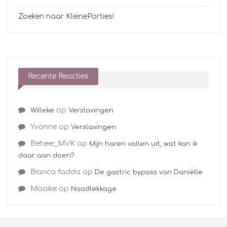
Zoeken naar KleinePorties!
Recente Reacties
op
Willeke
Verslavingen
Yvonne
op
Verslavingen
Beheer_MVK
op
Mijn haren vallen uit, wat kan ik
daar aan doen?
Bianca fadda
op
De gastric bypass van Daniëlle
Maaike
op
Naadlekkage