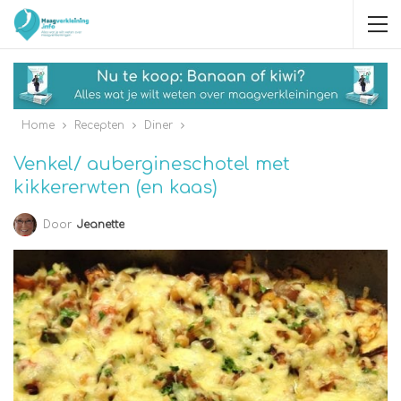
Home
Recepten
Diner
Venkel/ aubergineschotel met
kikkererwten (en kaas)
Door
Jeanette