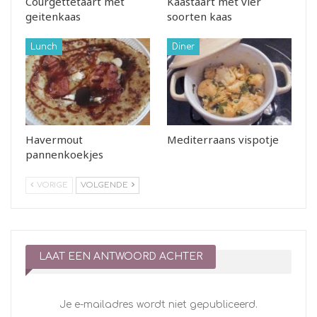
Courgettetaart met
Kaastaart met vier
geitenkaas
soorten kaas
Lunch
Diner
Havermout
Mediterraans vispotje
pannenkoekjes
VORIGE
VOLGENDE
LAAT EEN ANTWOORD ACHTER
Je e-mailadres wordt niet gepubliceerd.