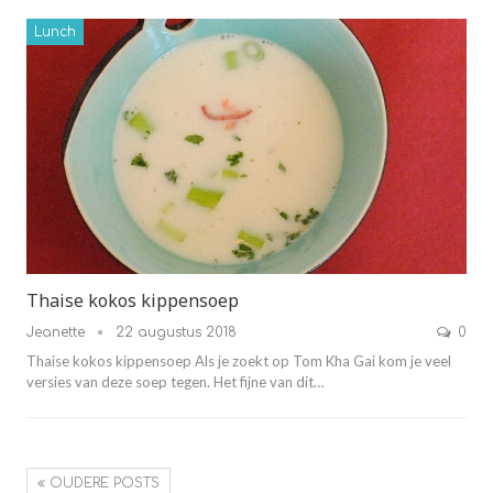
Lunch
Thaise kokos kippensoep
Jeanette
22 augustus 2018
0
Thaise kokos kippensoep Als je zoekt op Tom Kha Gai kom je veel
versies van deze soep tegen. Het fijne van dit…
OUDERE POSTS