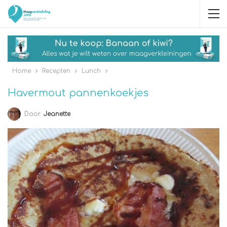
Home
Recepten
Lunch
Havermout pannenkoekjes
Door
Jeanette