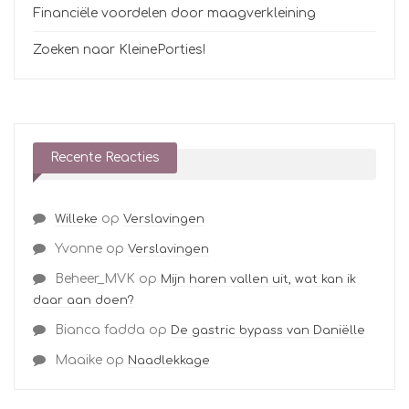
Financiële voordelen door maagverkleining
Zoeken naar KleinePorties!
Recente Reacties
op
Willeke
Verslavingen
Yvonne
op
Verslavingen
Beheer_MVK
op
Mijn haren vallen uit, wat kan ik
daar aan doen?
Bianca fadda
op
De gastric bypass van Daniëlle
Maaike
op
Naadlekkage