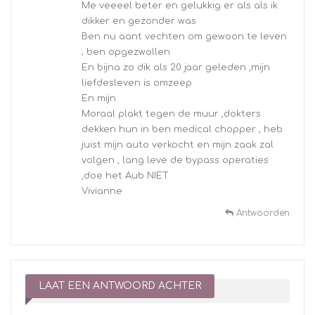
Me veeeel beter en gelukkig er als als ik
dikker en gezonder was
Ben nu aant vechten om gewoon te leven
; ben opgezwollen
En bijna zo dik als 20 jaar geleden ,mijn
liefdesleven is omzeep
En mijn
Moraal plakt tegen de muur ,dokters
dekken hun in ben medical chopper , heb
juist mijn auto verkocht en mijn zaak zal
volgen , lang leve de bypass operaties
,doe het Aub NIET
Vivianne
Antwoorden
LAAT EEN ANTWOORD ACHTER