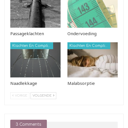
Passageklachten
Ondervoeding
Klachten En Complicaties
Klachten En Complicaties
Naadlekkage
Malabsorptie
VORIGE
VOLGENDE
3 Comments