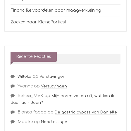
Financiële voordelen door maagverkleining
Zoeken naar KleinePorties!
Recente Reacties
op
Willeke
Verslavingen
Yvonne
op
Verslavingen
Beheer_MVK
op
Mijn haren vallen uit, wat kan ik
daar aan doen?
Bianca fadda
op
De gastric bypass van Daniëlle
Maaike
op
Naadlekkage