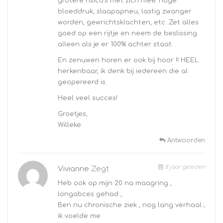
grotere risico’s met zich mee: hoge
bloeddruk, slaapapneu, lastig zwanger
worden, gewrichtsklachten, etc. Zet alles
goed op een rijtje en neem de beslissing
alleen als je er 100% achter staat.
En zenuwen horen er ook bij hoor !! HEEL
herkenbaar, ik denk bij iedereen die al
geopereerd is.
Heel veel succes!
Groetjes,
Willeke
Antwoorden
8 jaar geleden
Vivianne
Zegt
Heb ook op mijn 20 na maagring ,
longabces gehad ,
Ben nu chronische ziek , nog lang verhaal ;
ik voelde me