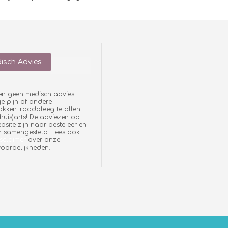
isch Advies
en geen medisch advies.
je pijn of andere
ken: raadpleeg te allen
 (huis)arts! De adviezen op
bsite zijn naar beste eer en
 samengesteld. Lees ook
sclaimer
over onze
oordelijkheden.