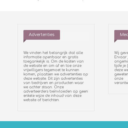
Advertenties
Med
We vinden het belangrijk dat alle
Wij gev
informatie openbaar en gratis
Ervaar 
toegankelijk is. Om de kosten van
ongemak
de website en om af en toe onze
tijde je
vrijwilligers tegemoet te kunnen
deze we
komen, plaatsen we advertenties op
geweten
deze website. Dit zijn advertenties
onze
di
van bedrijven en producten waar
verantw
we achter staan. Onze
adverteerders beïnvloeden op geen
enkele wijze de inhoud van deze
website of berichten.