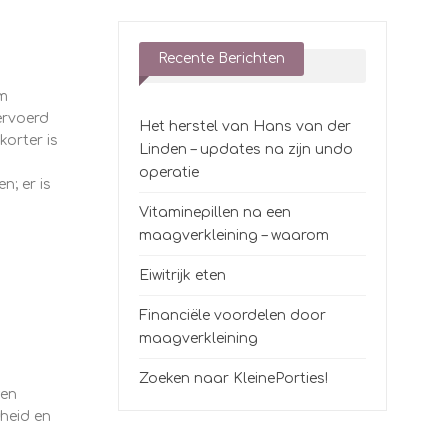
Recente Berichten
m
ervoerd
Het herstel van Hans van der
orter is
Linden – updates na zijn undo
operatie
; er is
Vitaminepillen na een
maagverkleining – waarom
Eiwitrijk eten
Financiële voordelen door
maagverkleining
Zoeken naar KleinePorties!
wen
dheid en