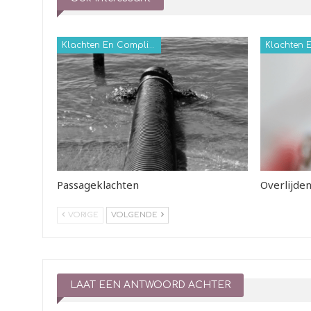
Klachten En Complicaties
Passageklachten
Overlijde
VORIGE
VOLGENDE
LAAT EEN ANTWOORD ACHTER