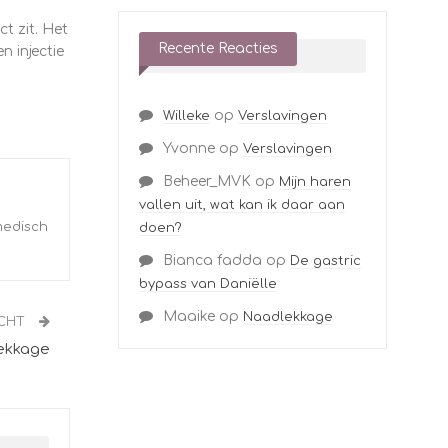
t zit. Het
Recente Reacties
n injectie
op
Willeke
Verslavingen
Yvonne
op
Verslavingen
Beheer_MVK
op
Mijn haren
vallen uit, wat kan ik daar aan
medisch
doen?
Bianca fadda
op
De gastric
bypass van Daniëlle
Maaike
op
Naadlekkage
ICHT
ekkage