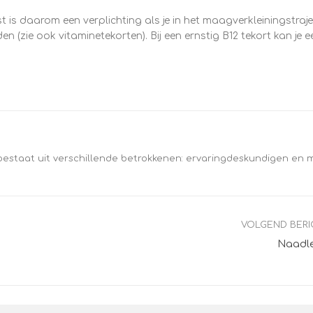
t is daarom een verplichting als je in het maagverkleiningstrajec
en (zie ook vitaminetekorten). Bij een ernstig B12 tekort kan je ee
bestaat uit verschillende betrokkenen: ervaringdeskundigen en 
VOLGEND BER
Naadl