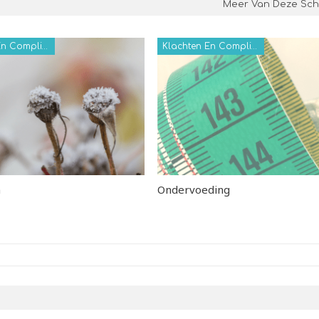
Meer Van Deze Schr
Klachten En Complicaties
Klachten En Complicaties
n
Ondervoeding