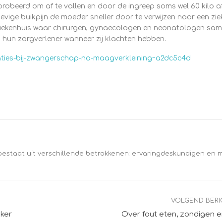
robeerd om af te vallen en door de ingreep soms wel 60 kilo af
vige buikpijn de moeder sneller door te verwijzen naar een zie
jn ziekenhuis waar chirurgen, gynaecologen en neonatologen sa
j hun zorgverlener wanneer zij klachten hebben.
aties-bij-zwangerschap-na-maagverkleining~a2dc5c4d
bestaat uit verschillende betrokkenen: ervaringdeskundigen en 
VOLGEND BER
ker
Over fout eten, zondigen en