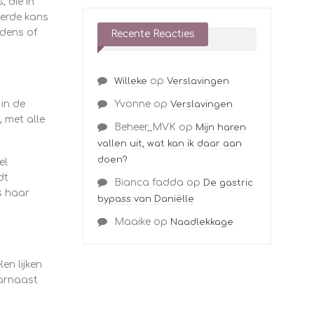
 die in
derde kans
jdens of
Recente Reacties
op
Willeke
Verslavingen
in de
Yvonne
op
Verslavingen
 met alle
Beheer_MVK
op
Mijn haren
vallen uit, wat kan ik daar aan
doen?
el
dt
Bianca fadda
op
De gastric
s haar
bypass van Daniëlle
Maaike
op
Naadlekkage
en lijken
aarnaast