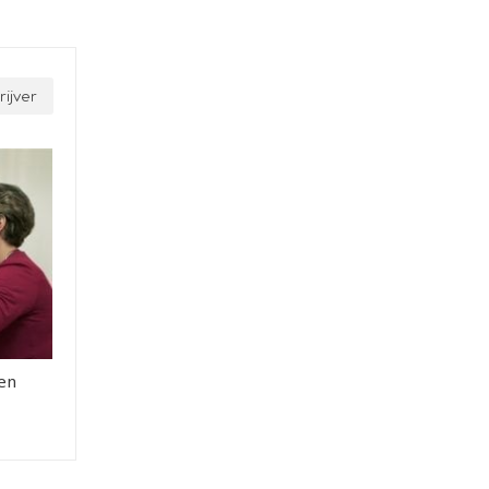
ijver
en