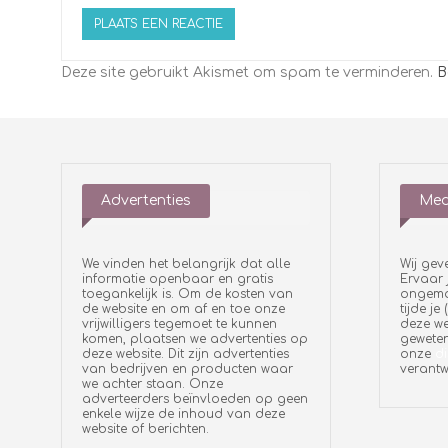
Deze site gebruikt Akismet om spam te verminderen.
B
Advertenties
Med
We vinden het belangrijk dat alle
Wij gev
informatie openbaar en gratis
Ervaar 
toegankelijk is. Om de kosten van
ongemak
de website en om af en toe onze
tijde je
vrijwilligers tegemoet te kunnen
deze we
komen, plaatsen we advertenties op
geweten
deze website. Dit zijn advertenties
onze
di
van bedrijven en producten waar
verantw
we achter staan. Onze
adverteerders beïnvloeden op geen
enkele wijze de inhoud van deze
website of berichten.