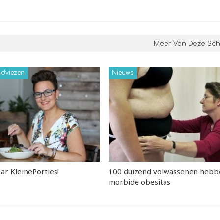
Meer Van Deze Schr
dviezen
Nieuws
ar KleinePorties!
100 duizend volwassenen hebb
morbide obesitas