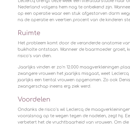
Leclercq brengt deze week een literatuurstudie naar b
Nederland volgens hem nog te onbekend zijn. Wanneer
op een operatie waar een stuk afgestorven darm wegg
na de operatie en veertien procent van de kinderen ste
Ruimte
Het probleem komt door de veranderde anatomie van d
buikholte ontstaan. Wanneer de baarmoeder groeit, 
risico’s van dien.
Jaarlijks vinden er zo’n 12.000 maagverkleiningen plaa
zwangere vrouwen het jaarlijks misgaat, weet Leclercq
jaarlijks een tiental vrouwen opgenomen. Zo ook Denis
zwangerschap ineens erg ziek werd.
Voordelen
Ondanks de risico’s wil Leclercq de maagverkleiningen
vooralsnog op te wegen tegen de nadelen, zegt hij. Ee
verbetert het de vruchtbaarheid van vrouwen. Om die