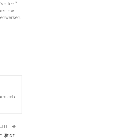
vallen.”
kenhuis
menwerken.
medisch
ICHT
 lijnen