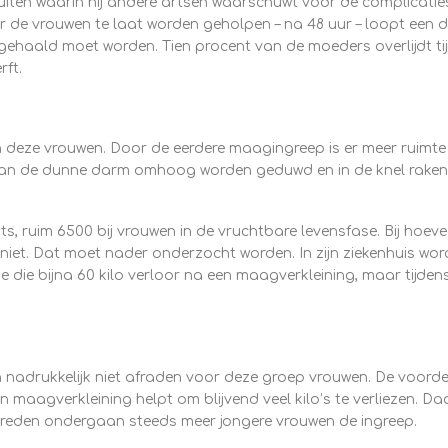
uiten waarin hij andere artsen waarschuwt voor de complicaties,
 de vrouwen te laat worden geholpen – na 48 uur – loopt een 
ehaald moet worden. Tien procent van de moeders overlijdt ti
rft.
eze vrouwen. Door de eerdere maagingreep is er meer ruimte 
kan de dunne darm omhoog worden geduwd en in de knel raken,
ts, ruim 6500 bij vrouwen in de vruchtbare levensfase. Bij hoeve
 niet. Dat moet nader onderzocht worden. In zijn ziekenhuis wor
e die bijna 60 kilo verloor na een maagverkleining, maar tijden
 nadrukkelijk niet afraden voor deze groep vrouwen. De voordel
n maagverkleining helpt om blijvend veel kilo’s te verliezen. D
 reden ondergaan steeds meer jongere vrouwen de ingreep.