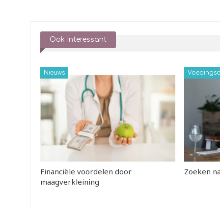
Ook Interessant
Nieuws
Voedingsa
Financiële voordelen door
Zoeken na
maagverkleining