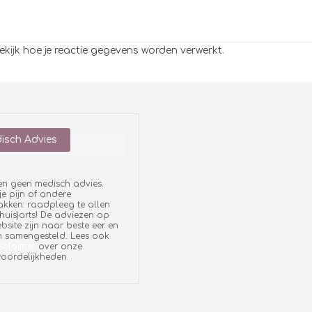
ekijk hoe je reactie gegevens worden verwerkt
.
isch Advies
en geen medisch advies.
je pijn of andere
ken: raadpleeg te allen
 (huis)arts! De adviezen op
bsite zijn naar beste eer en
 samengesteld. Lees ook
sclaimer
over onze
oordelijkheden.