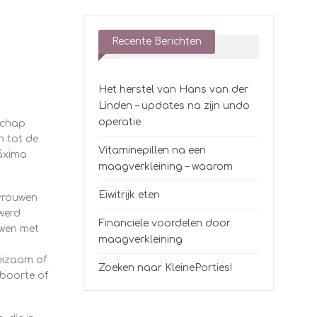
Recente Berichten
Het herstel van Hans van der
Linden – updates na zijn undo
operatie
schap
n tot de
Vitaminepillen na een
áxima
maagverkleining – waarom
Eiwitrijk eten
 vrouwen
 werd
Financiële voordelen door
wen met
maagverkleining
eizaam of
Zoeken naar KleinePorties!
eboorte of