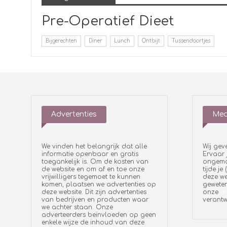
Pre-Operatief Dieet
Bijgerechten
Diner
Lunch
Ontbijt
Tussendoortjes
Advertenties
Med
We vinden het belangrijk dat alle
Wij gev
informatie openbaar en gratis
Ervaar 
toegankelijk is. Om de kosten van
ongemak
de website en om af en toe onze
tijde je
vrijwilligers tegemoet te kunnen
deze we
komen, plaatsen we advertenties op
geweten
deze website. Dit zijn advertenties
onze
di
van bedrijven en producten waar
verantw
we achter staan. Onze
adverteerders beïnvloeden op geen
enkele wijze de inhoud van deze