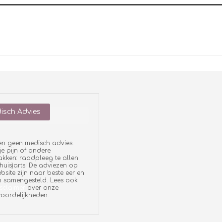
isch Advies
en geen medisch advies.
je pijn of andere
ken: raadpleeg te allen
 (huis)arts! De adviezen op
bsite zijn naar beste eer en
 samengesteld. Lees ook
sclaimer
over onze
oordelijkheden.