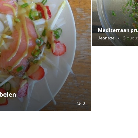
Mediterraan pr
Jeanette
2 augus
dbeien
0