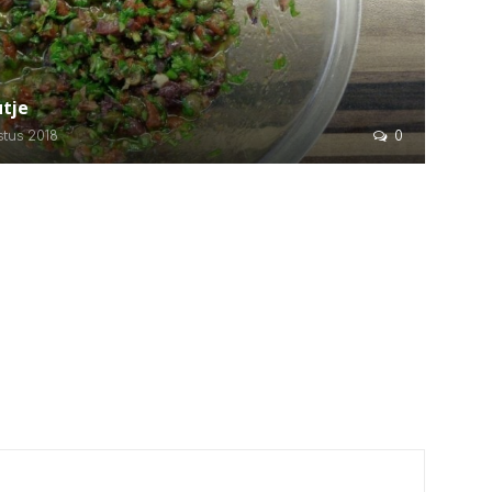
utje
tus 2018
0