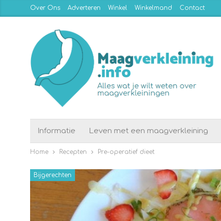
Over Ons
Adverteren
Winkel
Winkelmand
Contact
Informatie
Leven met een maagverkleining
Home
Recepten
Pre-operatief dieet
Bijgerechten