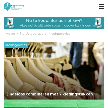
Home
Na de operatie
Kledingadvies
Kledingadvies
Eindeloos combineren met 7 kledingstukken