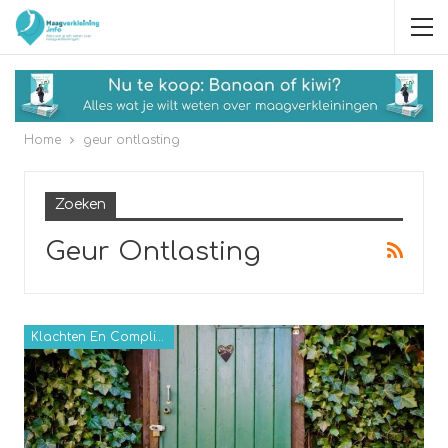
Home
geur ontlasting
Zoeken
Geur Ontlasting
Klachten En Complicaties