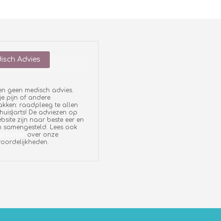
isch Advies
en geen medisch advies.
je pijn of andere
ken: raadpleeg te allen
 (huis)arts! De adviezen op
bsite zijn naar beste eer en
 samengesteld. Lees ook
sclaimer
over onze
oordelijkheden.