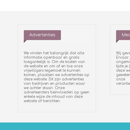
Advertenties
Med
We vinden het belangrijk dat alle
Wij gev
informatie openbaar en gratis
Ervaar 
toegankelijk is. Om de kosten van
ongemak
de website en om af en toe onze
tijde je
vrijwilligers tegemoet te kunnen
deze we
komen, plaatsen we advertenties op
geweten
deze website. Dit zijn advertenties
onze
di
van bedrijven en producten waar
verantw
we achter staan. Onze
adverteerders beïnvloeden op geen
enkele wijze de inhoud van deze
website of berichten.