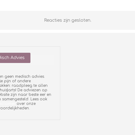
Reacties zijn gesloten.
isch Advies
en geen medisch advies.
je pijn of andere
ken: raadpleeg te allen
 (huis)arts! De adviezen op
bsite zijn naar beste eer en
 samengesteld. Lees ook
sclaimer
over onze
oordelijkheden.