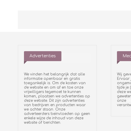
Advertenties
Med
We vinden het belangrijk dat alle
Wij gev
informatie openbaar en gratis
Ervaar 
toegankelijk is. Om de kosten van
ongemak
de website en om af en toe onze
tijde je
vrijwilligers tegemoet te kunnen
deze we
komen, plaatsen we advertenties op
geweten
deze website. Dit zijn advertenties
onze
di
van bedrijven en producten waar
verantw
we achter staan. Onze
adverteerders beïnvloeden op geen
enkele wijze de inhoud van deze
website of berichten.