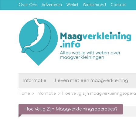
Over Ons
Adverteren
Winkel
Winkelmand
Contact
Informatie
Leven met een maagverkleining
Home
Informatie
Hoe veilig zijn maagverkleiningsopera
Hoe Veilig Zijn Maagverkleiningsoperaties?